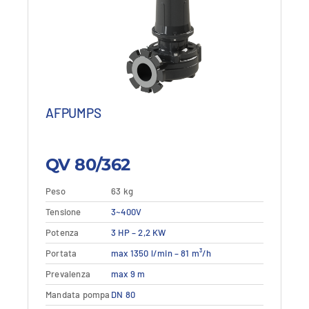
prezzo:
prezzo:
da
da
2.401,88 €
1.441,13 €
a
a
3.123,08 €.
1.873,85 €.
AFPUMPS
QV 80/362
Peso
63 kg
Questo
Tensione
Dettagli
3~400V
Vedi dettagli
prodotto
Potenza
3 HP – 2,2 KW
ha
più
Portata
max 1350 l/min – 81 m³/h
varianti.
Prevalenza
max 9 m
Le
opzioni
Mandata pompa
DN 80