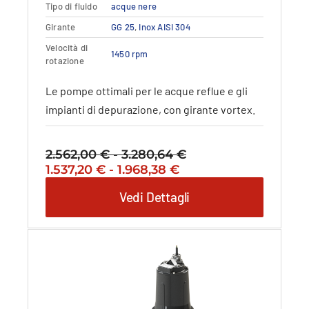
possono
Tipo di fluido
acque nere
essere
Girante
GG 25
,
Inox AISI 304
scelte
nella
Velocità di
1450 rpm
rotazione
pagina
del
Le pompe ottimali per le acque reflue e gli
prodotto
impianti di depurazione, con girante vortex.
2.562,00
€
-
3.280,64
€
Fascia
Il
Fascia
Il
1.537,20
€
-
1.968,38
€
di
prezzo
di
prezzo
prezzo:
Vedi Dettagli
originale
prezzo:
attuale
da
era:
da
è:
2.562,00 €
2.562,00 €
1.537,20 €
1.537,20 €
a
-
a
-
3.280,64 €
3.280,64 €Fascia
1.968,38 €
1.968,38 €Fascia
di
di
prezzo:
prezzo:
da
da