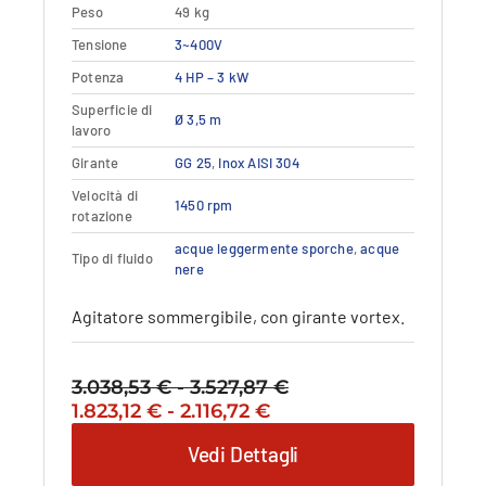
Peso
49 kg
Questo
Tensione
Dettagli
3~400V
Vedi dettagli
prodotto
Potenza
4 HP – 3 kW
ha
più
Superficie di
Ø 3,5 m
varianti.
lavoro
Le
Girante
GG 25
,
Inox AISI 304
opzioni
Velocità di
possono
1450 rpm
rotazione
essere
scelte
acque leggermente sporche
,
acque
Tipo di fluido
nere
nella
pagina
Agitatore sommergibile, con girante vortex.
del
prodotto
3.038,53
€
-
3.527,87
€
Fascia
Il
Fascia
Il
1.823,12
€
-
2.116,72
€
di
prezzo
di
prezzo
prezzo:
Vedi Dettagli
originale
prezzo:
attuale
da
era:
da
è:
3.038,53 €