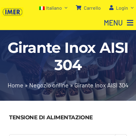
Salta
Italiano
Carrello
Login
al
MENU
contenuto
Girante Inox AISI
Home
304
Negozio
Chi siamo
Home
»
Negozio online
»
Girante Inox AISI 304
I nostri servizi
TENSIONE DI ALIMENTAZIONE
Contatti
