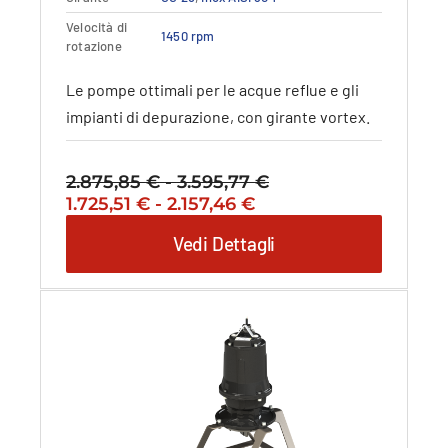
scelte
nella
Velocità di
1450 rpm
rotazione
pagina
del
Le pompe ottimali per le acque reflue e gli
prodotto
impianti di depurazione, con girante vortex.
2.875,85
€
-
3.595,77
€
Fascia
Il
Fascia
Il
1.725,51
€
-
2.157,46
€
di
prezzo
di
prezzo
prezzo:
Vedi Dettagli
originale
prezzo:
attuale
da
era:
da
è:
2.875,85 €
2.875,85 €
1.725,51 €
1.725,51 €
a
-
a
-
3.595,77 €
3.595,77 €Fascia
2.157,46 €
2.157,46 €Fascia
di
di
prezzo:
prezzo:
da
da
2.875,85 €
1.725,51 €
a
a