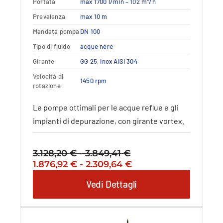
Portata
max 1700 l/min – 102 m³/h
varianti.
Prevalenza
max 10 m
Le
opzioni
Mandata pompa
DN 100
possono
Tipo di fluido
acque nere
essere
Girante
GG 25
,
Inox AISI 304
scelte
nella
Velocità di
1450 rpm
rotazione
pagina
del
Le pompe ottimali per le acque reflue e gli
prodotto
impianti di depurazione, con girante vortex.
3.128,20
€
-
3.849,41
€
Fascia
Il
Fascia
Il
1.876,92
€
-
2.309,64
€
di
prezzo
di
prezzo
prezzo:
Vedi Dettagli
originale
prezzo:
attuale
da
era:
da
è:
3.128,20 €
3.128,20 €
1.876,92 €
1.876,92 €
a
-
a
-
3.849,41 €