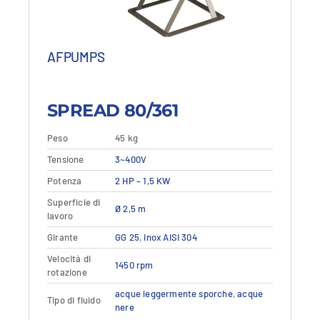
3.595,77 €.
2.157,46 €.
AFPUMPS
SPREAD 80/361
Peso
45 kg
Questo
Tensione
Dettagli
3~400V
Vedi dettagli
prodotto
Potenza
2 HP – 1,5 KW
ha
più
Superficie di
Ø 2,5 m
varianti.
lavoro
Le
Girante
GG 25
,
Inox AISI 304
opzioni
Velocità di
possono
1450 rpm
rotazione
essere
scelte
acque leggermente sporche
,
acque
Tipo di fluido
nere
nella