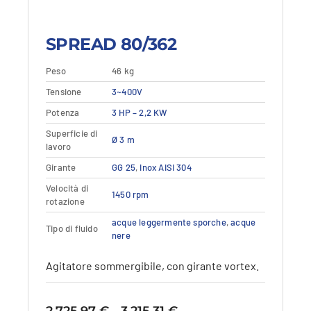
SPREAD 80/362
Peso
46 kg
Questo
Tensione
Dettagli
3~400V
Vedi dettagli
prodotto
Potenza
3 HP – 2,2 KW
ha
più
Superficie di
Ø 3 m
varianti.
lavoro
Le
Girante
GG 25
,
Inox AISI 304
opzioni
Velocità di
possono
1450 rpm
rotazione
essere
scelte
acque leggermente sporche
,
acque
Tipo di fluido
nere
nella
pagina
Agitatore sommergibile, con girante vortex.
del
prodotto