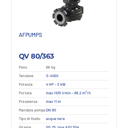
2.562,00 €
1.537,20 €
a
a
3.280,64 €.
1.968,38 €.
AFPUMPS
QV 80/363
Peso
66 kg
Questo
Tensione
Dettagli
3~400V
Vedi dettagli
prodotto
Potenza
4 HP – 3 kW
ha
più
Portata
max 1470 l/min – 88,2 m³/h
varianti.
Prevalenza
max 11 m
Le
opzioni
Mandata pompa
DN 80
possono
Tipo di fluido
acque nere
essere
Girante
GG 25
,
Inox AISI 304