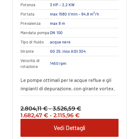
Potenza
3 HP – 2,2 KW
ha
più
Portata
max 1580 l/min – 94,8 m³/h
varianti.
Prevalenza
max 8 m
Le
opzioni
Mandata pompa
DN 100
possono
Tipo di fluido
acque nere
essere
Girante
GG 25
,
Inox AISI 304
scelte
nella
Velocità di
1450 rpm
rotazione
pagina
del
Le pompe ottimali per le acque reflue e gli
prodotto
impianti di depurazione, con girante vortex.
2.804,11
€
-
3.526,59
€
Fascia
Il
Fascia
Il
1.682,47
€
-
2.115,96
€
di
prezzo
di
prezzo
prezzo:
Vedi Dettagli
originale
prezzo:
attuale
da
era:
da
è:
2.804,11 €