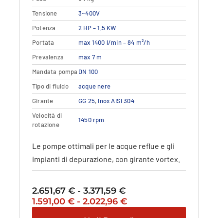
Questo
Tensione
Dettagli
3~400V
Vedi dettagli
prodotto
Potenza
2 HP – 1,5 KW
ha
più
Portata
max 1400 l/min – 84 m³/h
varianti.
Prevalenza
max 7 m
Le
opzioni
Mandata pompa
DN 100
possono
Tipo di fluido
acque nere
essere
Girante
GG 25
,
Inox AISI 304
scelte
nella
Velocità di
1450 rpm
rotazione
pagina
del
Le pompe ottimali per le acque reflue e gli
prodotto
impianti di depurazione, con girante vortex.
2.651,67
€
-
3.371,59
€
Fascia
Il
Fascia
Il
1.591,00
€
-
2.022,96
€
di
prezzo
di
prezzo
prezzo: