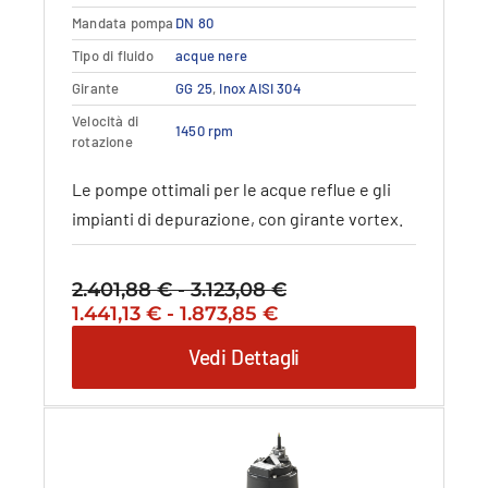
Le
opzioni
Mandata pompa
DN 80
possono
Tipo di fluido
acque nere
essere
Girante
GG 25
,
Inox AISI 304
scelte
nella
Velocità di
1450 rpm
rotazione
pagina
del
Le pompe ottimali per le acque reflue e gli
prodotto
impianti di depurazione, con girante vortex.
2.401,88
€
-
3.123,08
€
Fascia
Il
Fascia
Il
1.441,13
€
-
1.873,85
€
di
prezzo
di
prezzo
prezzo:
Vedi Dettagli
originale
prezzo:
attuale
da
era:
da
è:
2.401,88 €
2.401,88 €
1.441,13 €
1.441,13 €
a
-
a
-
3.123,08 €
3.123,08 €Fascia
1.873,85 €
1.873,85 €Fascia
di
di