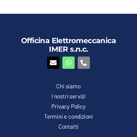
Questo
Dettagli
Vedi dettagli
prodotto
ha
più
varianti.
Le
Officina Elettromeccanica
opzioni
IMER s.n.c.
possono
essere
scelte
nella
pagina
del
Chi siamo
prodotto
I nostri servizi
Privacy Policy
Termini e condizioni
Contatti