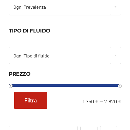
Ogni Prevalenza
TIPO DI FLUIDO

Ogni Tipo di fluido
PREZZO
Filtra
1.750 €
—
2.820 €
Prezzo
Prezzo
Min
Max