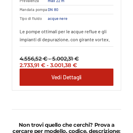
Prevalenza
max 22 m
Le
opzioni
Mandata pompa
DN 80
possono
Tipo di fluido
acque nere
essere
scelte
Le pompe ottimali per le acque reflue e gli
nella
impianti di depurazione, con girante vortex.
pagina
del
prodotto
4.556,52
€
-
5.002,31
€
Fascia
Il
Fascia
Il
2.733,91
€
-
3.001,38
€
di
prezzo
di
prezzo
prezzo:
Vedi Dettagli
originale
prezzo:
attuale
da
era:
da
è:
4.556,52 €
4.556,52 €
2.733,91 €
2.733,91 €
a
-
a
-
5.002,31 €
5.002,31 €Fascia
3.001,38 €
3.001,38 €Fascia
di
di
prezzo:
prezzo:
da
da
Non trovi quello che cerchi? Prova a
4.556,52 €
2.733,91 €
cercare per modello, codice, descrizione: