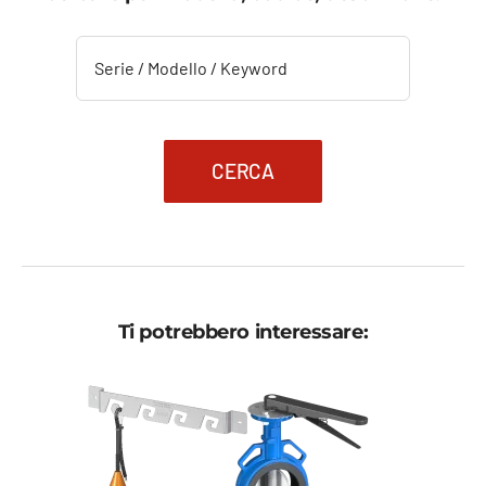
a
a
5.002,31 €.
3.001,38 €.
CERCA
Ti potrebbero interessare: