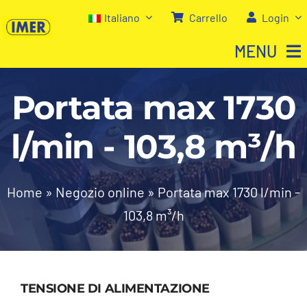
Salta
Italiano
Carrello
Login
al
MENU
contenuto
Portata max 1730
Home
l/min - 103,8 m³/h
Negozio
Chi siamo
Home
»
Negozio online
»
Portata max 1730 l/min -
103,8 m³/h
I nostri servizi
Contatti
TENSIONE DI ALIMENTAZIONE