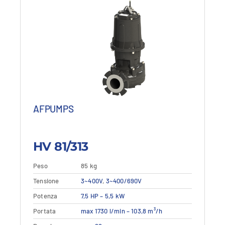
AFPUMPS
HV 81/313
Peso
85 kg
Questo
Tensione
Dettagli
3~400V
,
3~400/690V
Vedi dettagli
prodotto
Potenza
7,5 HP – 5,5 kW
ha
più
Portata
max 1730 l/min – 103,8 m³/h
varianti.