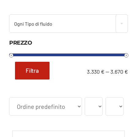

Ogni Tipo di fluido
PREZZO
Filtra
3.330 €
—
3.670 €
Prezzo
Prezzo
Min
Max