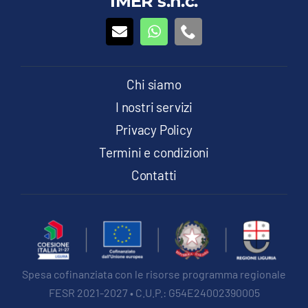
IMER s.n.c.
possono
essere
scelte
nella
pagina
del
Chi siamo
prodotto
I nostri servizi
Privacy Policy
Termini e condizioni
Contatti
Spesa cofinanziata con le risorse programma regionale
FESR 2021-2027 • C.U.P.: G54E24002390005