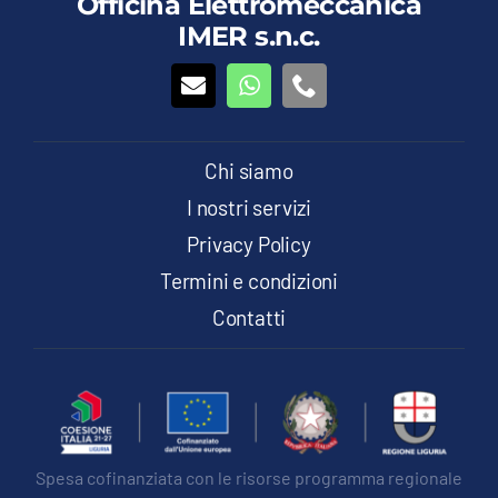
Officina Elettromeccanica
opzioni
IMER s.n.c.
possono
essere
scelte
nella
pagina
del
Chi siamo
prodotto
I nostri servizi
Privacy Policy
Termini e condizioni
Contatti
Spesa cofinanziata con le risorse programma regionale