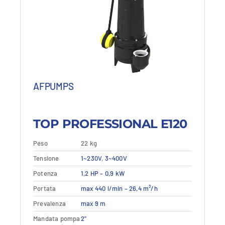
di
di
prezzo:
prezzo:
da
da
965,87 €
579,52 €
a
a
1.108,07 €.
664,84 €.
AFPUMPS
TOP PROFESSIONAL E120
Peso
22 kg
Questo
Tensione
Dettagli
1~230V
,
3~400V
Vedi dettagli
prodotto
Potenza
1,2 HP – 0,9 kW
ha
più
Portata
max 440 l/min – 26,4 m³/h
varianti.
Prevalenza
max 9 m
Le
opzioni
Mandata pompa
2"