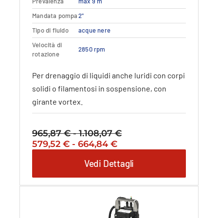
Prevalenza
max 9 m
Le
opzioni
Mandata pompa
2"
possono
Tipo di fluido
acque nere
essere
Velocità di
scelte
2850 rpm
rotazione
nella
pagina
Per drenaggio di liquidi anche luridi con corpi
del
solidi o filamentosi in sospensione, con
prodotto
girante vortex.
965,87
€
-
1.108,07
€
Fascia
Il
Fascia
Il
579,52
€
-
664,84
€
di
prezzo
di
prezzo
prezzo:
Vedi Dettagli
originale
prezzo:
attuale
da
era:
da
è:
965,87 €
965,87 €
579,52 €
579,52 €
a
-
a
-
1.108,07 €
1.108,07 €Fascia
664,84 €
664,84 €Fascia