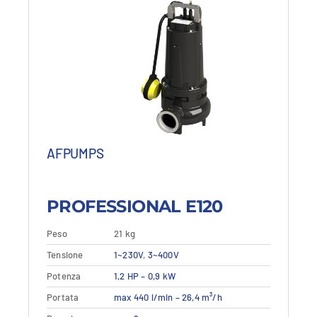
AFPUMPS
PROFESSIONAL E120
Peso
21 kg
Questo
Tensione
Dettagli
1~230V
,
3~400V
Vedi dettagli
prodotto
Potenza
1,2 HP – 0,9 kW
ha
più
Portata
max 440 l/min – 26,4 m³/h
varianti.