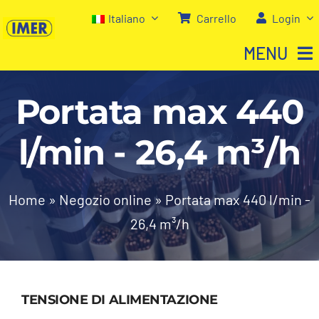
Salta
Italiano
Carrello
Login
al
MENU
contenuto
Portata max 440
Home
l/min - 26,4 m³/h
Negozio
Chi siamo
Home
»
Negozio online
»
Portata max 440 l/min -
26,4 m³/h
I nostri servizi
Contatti
TENSIONE DI ALIMENTAZIONE