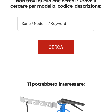
da
da
Non trovi quello che cerchi? Prova a
979,97 €
587,98 €
cercare per modello, codice, descrizione:
a
a
1.127,28 €.
676,37 €.
CERCA
Ti potrebbero interessare: