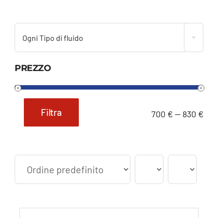

Ogni Tipo di fluido
PREZZO
Filtra
700 €
—
830 €
Prezzo
Prezzo
Min
Max