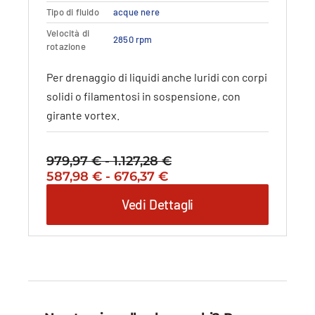
possono
Tipo di fluido
acque nere
essere
Velocità di
scelte
2850 rpm
rotazione
nella
pagina
Per drenaggio di liquidi anche luridi con corpi
del
solidi o filamentosi in sospensione, con
prodotto
girante vortex.
979,97
€
-
1.127,28
€
Fascia
Il
Fascia
Il
587,98
€
-
676,37
€
di
prezzo
di
prezzo
prezzo:
Vedi Dettagli
originale
prezzo:
attuale
da
era:
da
è:
979,97 €
979,97 €
587,98 €
587,98 €
a
-
a
-
1.127,28 €
1.127,28 €Fascia
676,37 €
676,37 €Fascia
di
di
prezzo:
prezzo: