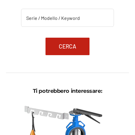
a
a
383,02 €.
229,81 €.
CERCA
Ti potrebbero interessare: