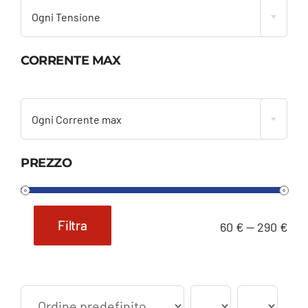
Ogni Tensione
CORRENTE MAX

Ogni Corrente max
PREZZO
Filtra
60 €
—
290 €
Prezzo
Prezzo
Min
Max