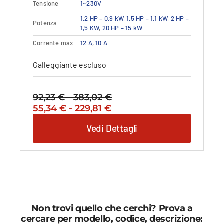
Tensione
1~230V
Dettagli
Vedi dettagli
prodotto
1,2 HP – 0,9 kW
,
1,5 HP – 1,1 kW
,
2 HP –
ha
Potenza
1,5 KW
,
20 HP – 15 kW
più
varianti.
Corrente max
12 A
,
10 A
Le
Galleggiante escluso
opzioni
possono
essere
92,23
€
-
383,02
€
Fascia
scelte
Il
Fascia
Il
55,34
€
-
229,81
€
di
nella
prezzo
di
prezzo
prezzo:
pagina
Vedi Dettagli
originale
prezzo:
attuale
da
del
era:
da
è:
92,23 €
prodotto
92,23 €
55,34 €
55,34 €
a
-
a
-
383,02 €
383,02 €Fascia
229,81 €
229,81 €Fascia
di
di
prezzo:
prezzo:
da
da
Non trovi quello che cerchi? Prova a
92,23 €
55,34 €
cercare per modello, codice, descrizione: