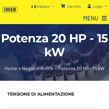
Salta
Italiano
Carrello
Login
al
MENU
contenuto
Potenza 20 HP - 15
Home
kW
Negozio
Chi siamo
Home
»
Negozio online
»
Potenza 20 HP - 15 kW
I nostri servizi
TENSIONE DI ALIMENTAZIONE
Contatti
