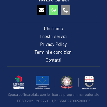
possono
essere
scelte
nella
pagina
del
Chi siamo
prodotto
I nostri servizi
Privacy Policy
Termini e condizioni
Contatti
Spesa cofinanziata con le risorse programma regionale
FESR 2021-2027 • C.U.P.: G54E24002390005