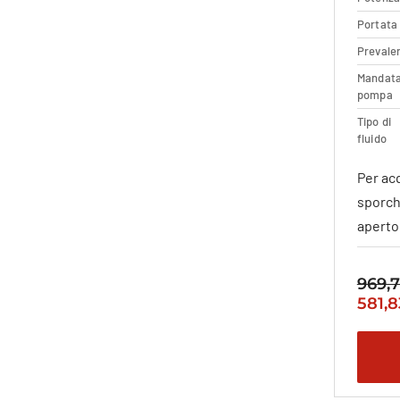
De
Portata
Prevale
Mandat
pompa
Tipo di
fluido
Per ac
sporch
aperto 
969,
Il
581,
prez
origi
era:
969,7