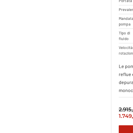
Portata
Prevale
Mandat
pompa
Tipo di
fluido
Velocità
rotazio
Le pom
reflue 
depura
monoca
2.915
Il
1.749
prez
origi