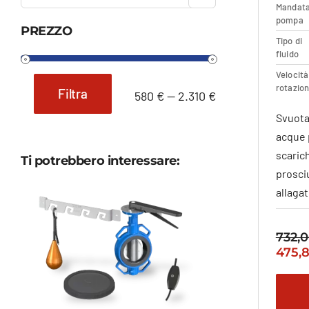
Mandat
pompa
PREZZO
Tipo di
fluido
Velocità
rotazio
Filtra
580 €
—
2.310 €
Prezzo
Prezzo
Svuota
Min
Max
acque p
scaric
Ti potrebbero interessare:
prosci
allagat
732,
Il
475,
prez
origi
era: