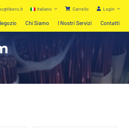
c@libero.it
Italiano
Carrello
Login
Negozio
Chi Siamo
I Nostri Servizi
Contatti
 m