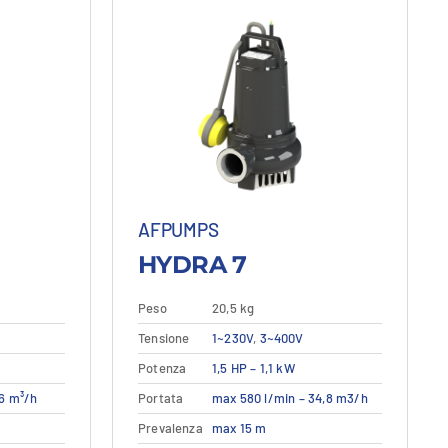
AFPUMPS
HYDRA 7
Peso
20,5 kg
Tensione
1~230V
,
3~400V
Questo
Potenza
1,5 HP – 1,1 kW
 dettagli
Dettagli
Vedi dettagli
o
prodotto
36 m³/h
Portata
max 580 l/min – 34,8 m3/h
ha
più
Prevalenza
max 15 m