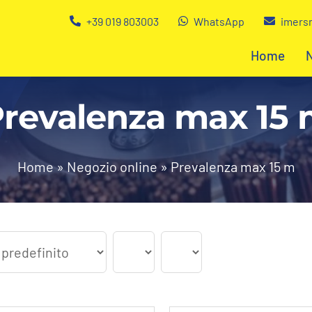
+39 019 803003
WhatsApp
imersn
Home
revalenza max 15
Home
»
Negozio online
»
Prevalenza max 15 m