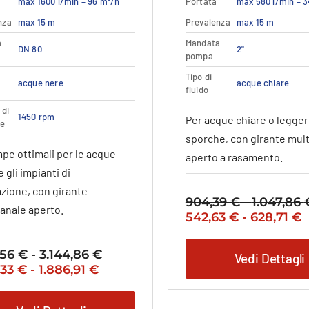
max 1600 l/min – 96 m³/h
Portata
max 580 l/min – 
ha
ha
più
più
nza
max 15 m
Prevalenza
max 15 m
varianti.
varianti.
a
Mandata
DN 80
2"
Le
Le
pompa
opzioni
opzioni
Tipo di
possono
possono
acque nere
acque chiare
fluido
essere
essere
 di
scelte
scelte
1450 rpm
Per acque chiare o legg
ne
nella
nella
sporche, con girante mul
pagina
pagina
pe ottimali per le acque
aperto a rasamento.
del
del
e gli impianti di
prodotto
prodott
zione, con girante
904,39
€
-
1.047,86
nale aperto.
Il
F
Il
542,63
€
-
628,71
€
prezzo
d
p
originale
p
a
,56
€
-
3.144,86
€
Fascia
Vedi Dettagli
era:
d
è
Fascia
Il
,33
€
-
1.886,91
€
di
904,39 €
5
5
zo
di
prezzo
prezzo:
-
a
-
nale
prezzo:
attuale
da
1.047,86 €Fascia
6
6