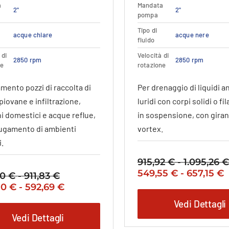
varianti.
varianti.
a
Mandata
2"
2"
Le
Le
pompa
opzioni
opzioni
Tipo di
possono
possono
acque chiare
acque nere
fluido
essere
essere
 di
Velocità di
scelte
scelte
2850 rpm
2850 rpm
ne
rotazione
nella
nella
pagina
pagina
mento pozzi di raccolta di
Per drenaggio di liquidi 
del
del
iovane e infiltrazione,
luridi con corpi solidi o f
prodotto
prodott
hi domestici e acque reflue,
in sospensione, con gira
ugamento di ambienti
vortex.
i.
915,92
€
-
1.095,26
€
Il
F
Il
549,55
€
-
657,15
€
00
€
-
911,83
€
Fascia
prezzo
d
p
Fascia
Il
80
€
-
592,69
€
di
originale
p
a
zo
di
prezzo
prezzo:
Vedi Dettagli
era:
è
nale
prezzo:
attuale
da
Vedi Dettagli
915,92 €
5
5
da
è:
732,00 €