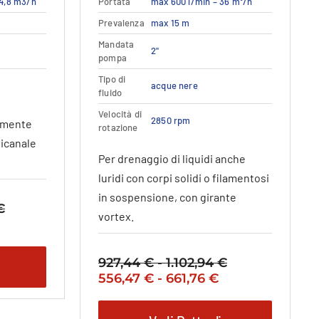
34,8 m3/h
Portata
max 600 l/min – 36 m³/h
ha
più
Prevalenza
max 15 m
varianti.
Mandata
2"
Le
pompa
opzioni
Tipo di
possono
acque nere
fluido
essere
Velocità di
scelte
2850 rpm
ermente
rotazione
nella
ticanale
pagina
Per drenaggio di liquidi anche
del
luridi con corpi solidi o filamentosi
o
prodotto
in sospensione, con girante
€
Fascia
vortex.
ascia
di
i
rezzo
prezzo:
rezzo:
ttuale
da
927,44
€
-
1.102,94
€
Fascia
a
:
904,39 €
Il
Fascia
Il
556,47
€
-
661,76
€
di
42,63 €
42,63 €
a
prezzo
di
prezzo
prezzo:
1.047,86 €
originale
prezzo:
attuale
da
28,71 €
28,71 €Fascia