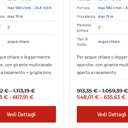
ttagli
Vedi dettagli
Dettagli
Vedi
prodotto
prodott
max 580 l/min – 34,8 m3/h
Portata
max 580 l/min – 
ha
ha
più
più
nza
max 15 m
Prevalenza
max 15 m
varianti.
varianti.
a
Mandata
2"
2"
Le
Le
pompa
opzioni
opzioni
Tipo di
possono
possono
acque chiare
acque chiare
fluido
essere
essere
scelte
scelte
que chiare o leggermente
Per acque chiare o legg
nella
nella
e, con girante multicanale
sporche, con girante mul
pagina
pagina
a rasamento + griglia inox.
aperto a rasamento.
del
del
prodotto
prodott
72
€
-
1.113,19
€
Fascia
913,35
€
-
1.059,39
€
Fascia
Il
Il
F
I
83
€
-
667,91
€
di
548,01
€
-
635,63
€
zo
di
prezzo
prezzo
d
prezzo:
nale
prezzo:
attuale
originale
p
a
da
Vedi Dettagli
Vedi Dettagli
da
è:
era:
è
969,72 €
2 €
581,83 €
581,83 €
913,35 €
5
5
a