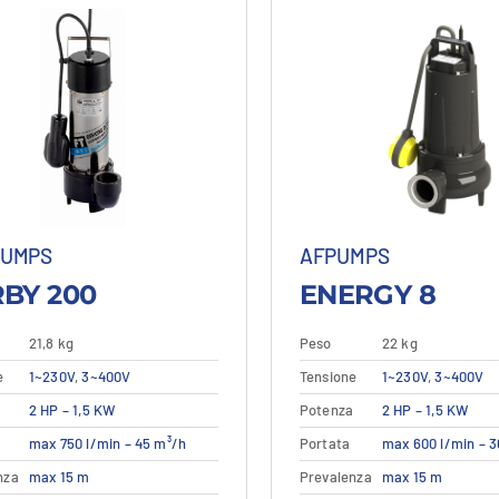
PUMPS
AFPUMPS
BY 200
ENERGY 8
21,8 kg
Peso
22 kg
e
1~230V
,
3~400V
Tensione
1~230V
,
3~400V
Questo
Questo
a
2 HP – 1,5 KW
Potenza
2 HP – 1,5 KW
ttagli
Vedi dettagli
Dettagli
Vedi
prodotto
prodott
max 750 l/min – 45 m³/h
Portata
max 600 l/min – 
ha
ha
più
più
nza
max 15 m
Prevalenza
max 15 m