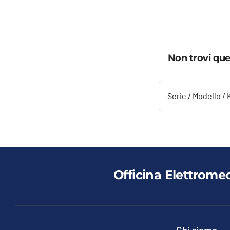
-
1.113
di
prezz
da
969,7
Non trovi que
a
1.113,
Officina Elettrome