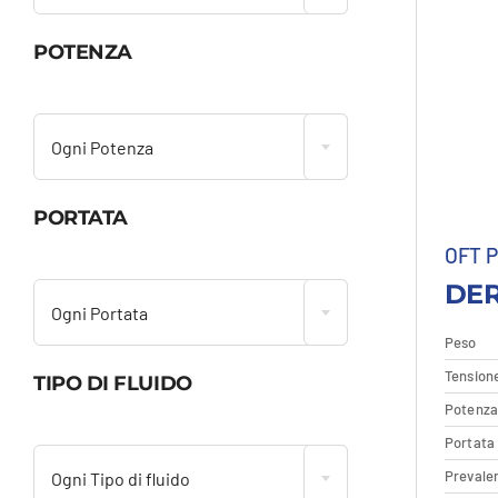
POTENZA

Ogni Potenza
PORTATA
OFT 

DER
Ogni Portata
Peso
Tension
TIPO DI FLUIDO
Potenz
De

Portata
Prevale
Ogni Tipo di fluido