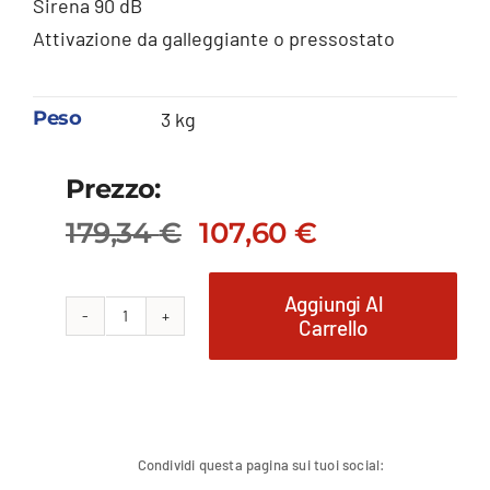
Sirena 90 dB
Attivazione da galleggiante o pressostato
Peso
3 kg
Prezzo:
179,34
€
107,60
€
Il
Il
prezzo
prezzo
originale
attuale
Aggiungi Al
Carrello
Avvisatore
era:
è:
179,34 €.
107,60 €.
acustico
cablato
quantità
Condividi questa pagina sui tuoi social: