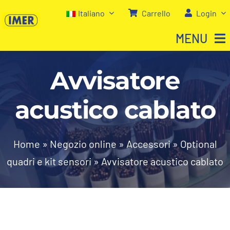
Salta
Italiano
Carrello
Login
al
MENU
contenuto
Avvisatore
Home
acustico cablato
Negozio
Chi siamo
Home
»
Negozio online
»
Accessori
»
Optional
quadri e kit sensori
»
Avvisatore acustico cablato
I nostri servizi
Contatti