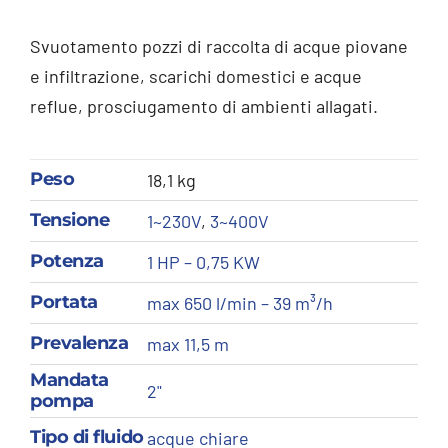
Svuotamento pozzi di raccolta di acque piovane
e infiltrazione, scarichi domestici e acque
reflue, prosciugamento di ambienti allagati.
Peso
18,1 kg
Tensione
1~230V
,
3~400V
Potenza
1 HP – 0,75 KW
Portata
max 650 l/min – 39 m³/h
Prevalenza
max 11,5 m
Mandata
2"
pompa
Tipo di fluido
acque chiare