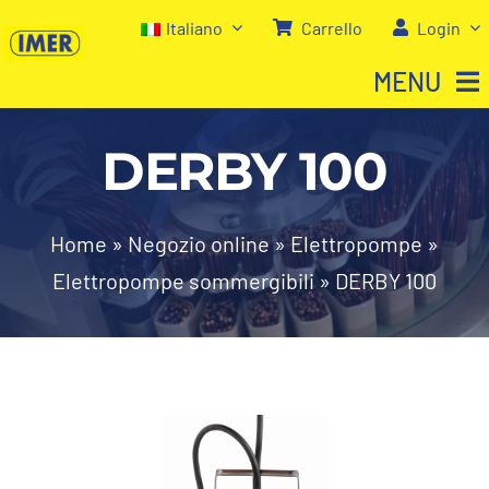
Salta
Italiano
Carrello
Login
al
MENU
contenuto
DERBY 100
Home
Negozio
Home
»
Negozio online
»
Elettropompe
»
Elettropompe sommergibili
»
DERBY 100
Chi siamo
I nostri servizi
Contatti