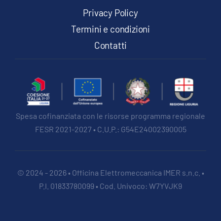
Privacy Policy
Termini e condizioni
Contatti
Spesa cofinanziata con le risorse programma regionale
FESR 2021-2027 • C.U.P.: G54E24002390005
© 2024 - 2026 • Officina Elettromeccanica IMER s.n.c. •
P.I. 01833780099 • Cod. Univoco: W7YVJK9