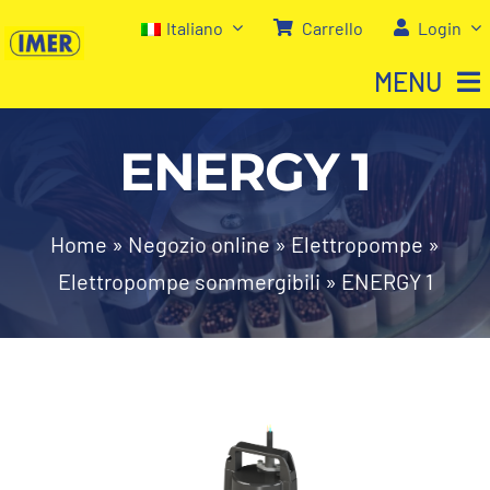
Salta
Italiano
Carrello
Login
al
MENU
contenuto
ENERGY 1
Home
Negozio
Home
»
Negozio online
»
Elettropompe
»
Elettropompe sommergibili
»
ENERGY 1
Chi siamo
I nostri servizi
Contatti