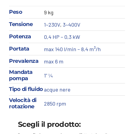
Peso
9 kg
Tensione
1~230V
,
3~400V
Potenza
0,4 HP – 0,3 kW
Portata
max 140 l/min – 8,4 m³/h
Prevalenza
max 6 m
Mandata
1" ¼
pompa
Tipo di fluido
acque nere
Velocità di
2850 rpm
rotazione
Scegli il prodotto: