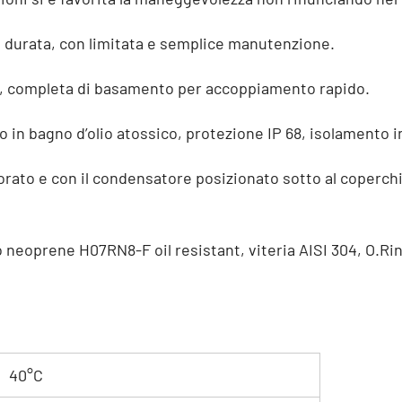
a durata, con limitata e semplice manutenzione.
ta, completa di basamento per accoppiamento rapido.
o in bagno d’olio atossico, protezione IP 68, isolamento in
to e con il condensatore posizionato sotto al coperchio
o neoprene H07RN8-F oil resistant, viteria AISI 304, O.Rin
40°C