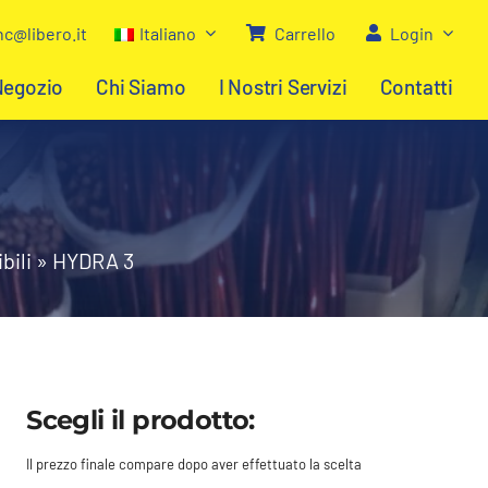
c@libero.it
Italiano
Carrello
Login
Negozio
Chi Siamo
I Nostri Servizi
Contatti
bili
»
HYDRA 3
Scegli il prodotto:
Il prezzo finale compare dopo aver effettuato la scelta