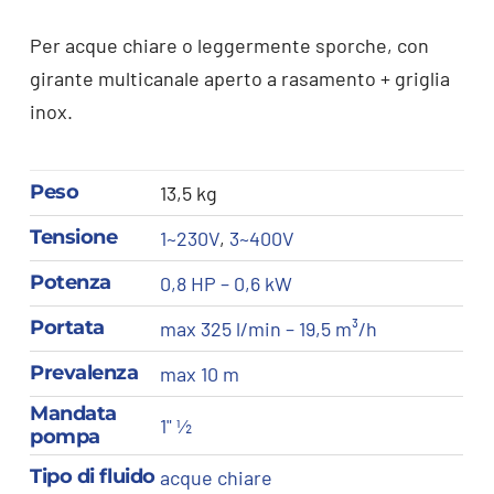
Per acque chiare o leggermente sporche, con
girante multicanale aperto a rasamento + griglia
inox.
Peso
13,5 kg
Tensione
1~230V
,
3~400V
Potenza
0,8 HP – 0,6 kW
Portata
max 325 l/min – 19,5 m³/h
Prevalenza
max 10 m
Mandata
1" ½
pompa
Tipo di fluido
acque chiare