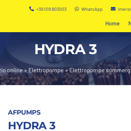
+39 019 803003
WhatsApp
imersn
Home
HYDRA 3
io online
»
Elettropompe
»
Elettropompe sommergi
AFPUMPS
HYDRA 3