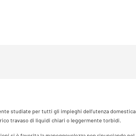
studiate per tutti gli impieghi dell’utenza domestica, 
rico travaso di liquidi chiari o leggermente torbidi.
ni si è favorita la maneggevolezza non rinunciando nel c