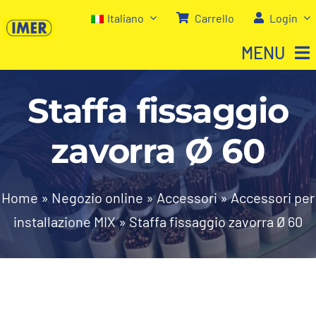
Salta
Italiano
Carrello
Login
al
MENU
contenuto
Staffa fissaggio
Home
zavorra Ø 60
Negozio
Chi siamo
Home
»
Negozio online
»
Accessori
»
Accessori per
installazione MIX
»
Staffa fissaggio zavorra Ø 60
I nostri servizi
Contatti