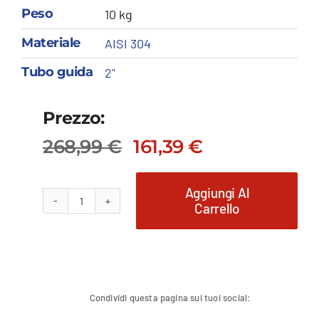
Peso
10 kg
Materiale
AISI 304
Tubo guida
2"
Prezzo:
268,99
€
161,39
€
Il
Il
prezzo
prezzo
originale
attuale
Aggiungi Al
Carrello
Staffa
era:
è:
268,99 €.
161,39 €.
fissaggio
zavorra
Ø
60
Condividi questa pagina sui tuoi social:
quantità