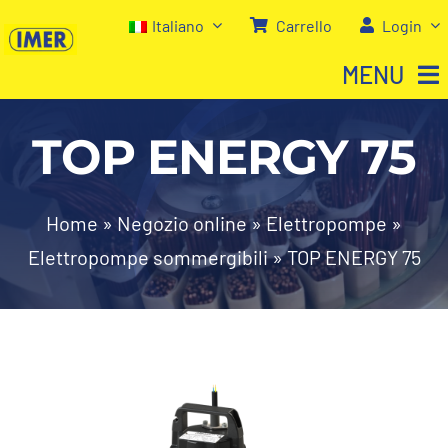
Salta
Italiano
Carrello
Login
al
MENU
contenuto
TOP ENERGY 75
Home
Negozio
Home
»
Negozio online
»
Elettropompe
»
Elettropompe sommergibili
»
TOP ENERGY 75
Chi siamo
I nostri servizi
Contatti