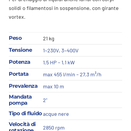
solidi o filamentosi in sospensione, con girante
vortex.
Peso
21 kg
Tensione
1~230V
,
3~400V
Potenza
1,5 HP – 1,1 kW
Portata
max 455 l/min – 27,3 m³/h
Prevalenza
max 10 m
Mandata
2"
pompa
Tipo di fluido
acque nere
Velocità di
2850 rpm
rotazione