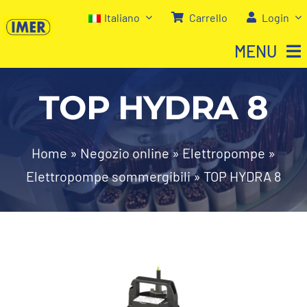
Salta
Italiano
Carrello
Login
al
MENU
contenuto
TOP HYDRA 8
Home
Negozio
Home
»
Negozio online
»
Elettropompe
»
Elettropompe sommergibili
»
TOP HYDRA 8
Chi siamo
I nostri servizi
Contatti