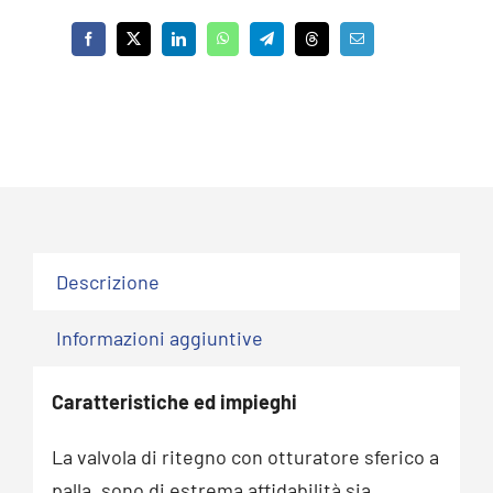
ad
incollo
in
PVC-
U
quantità
Descrizione
Informazioni aggiuntive
Caratteristiche ed impieghi
La valvola di ritegno con otturatore sferico a
palla, sono di estrema affidabilità sia