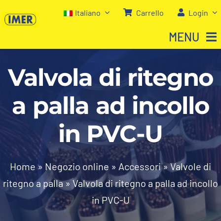
Salta
Italiano
Carrello
Login
al
MENU
contenuto
Valvola di ritegno
Home
a palla ad incollo
Negozio
in PVC-U
Chi siamo
I nostri servizi
Home
»
Negozio online
»
Accessori
»
Valvole di
ritegno a palla
»
Valvola di ritegno a palla ad incollo
Contatti
in PVC-U