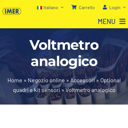
Salta
Italiano
Carrello
Login
al
MENU
contenuto
Voltmetro
Home
analogico
Negozio
Chi siamo
Home
»
Negozio online
»
Accessori
»
Optional
quadri e kit sensori
»
Voltmetro analogico
I nostri servizi
Contatti