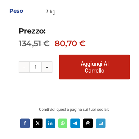
Peso
3 kg
Prezzo:
134,51
€
80,70
€
Il
Il
prezzo
prezzo
originale
attuale
Aggiungi Al
Carrello
Voltmetro
era:
è:
134,51 €.
80,70 €.
analogico
quantità
Condividi questa pagina sui tuoi social: