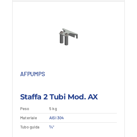
22,84 €.
13,70 €.
AFPUMPS
Staffa 2 Tubi Mod. AX
Peso
5 kg
Materiale
Aggiungi al carrello
AISI 304
Vedi dettagli
Tubo guida
¾"