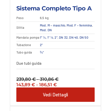
Sistema Completo Tipo A
Peso
6,5 kg
Questo
Dettagli
Mod. M – maschio
,
Mod. F – femmina
Vedi dettagli
,
Slitta
prodotto
Mod. DN
ha
Mandata pompa
1" ¼
,
1" ½
,
2"
,
DN 32
,
DN 40
,
DN 50
più
varianti.
Tubazione
2"
Le
Tubo guida
¾"
opzioni
possono
Due tubi guida
essere
scelte
nella
239,80
€
-
310,86
€
Fascia
pagina
Il
Fascia
Il
143,89
€
-
186,51
€
di
del
prezzo
di
prezzo
prezzo:
prodotto
Vedi Dettagli
originale
prezzo:
attuale
da
era:
da
è:
239,80 €
239,80 €
143,89 €
143,89 €
a