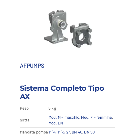
-
a
-
310,86 €
310,86 €Fascia
186,51 €
186,51 €Fascia
di
di
prezzo:
prezzo:
da
da
239,80 €
143,89 €
a
a
310,86 €.
186,51 €.
AFPUMPS
Sistema Completo Tipo
AX
Questo
Peso
5 kg
Dettagli
Vedi dettagli
prodotto
Mod. M – maschio
,
Mod. F – femmina
,
ha
Slitta
Mod. DN
più
varianti.
Mandata pompa
1" ¼
,
1" ½
,
2"
,
DN 40
,
DN 50