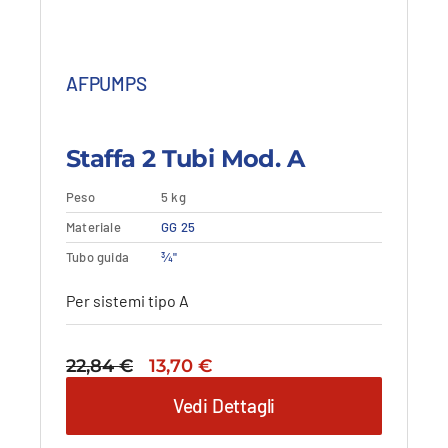
a
a
812,03 €.
487,22 €.
AFPUMPS
Staffa 2 Tubi Mod. A
Peso
5 kg
Materiale
Aggiungi al carrello
GG 25
Vedi dettagli
Tubo guida
¾"
Per sistemi tipo A
Il
Il
22,84
€
13,70
€
prezzo
prezzo
Vedi Dettagli
originale
attuale
era:
è: