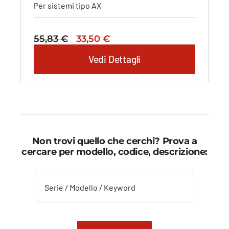
Per sistemi tipo AX
Il
Il
55,83
€
33,50
€
prezzo
prezzo
Vedi Dettagli
originale
attuale
era:
è:
55,83 €.
33,50 €.
Non trovi quello che cerchi? Prova a
cercare per modello, codice, descrizione: