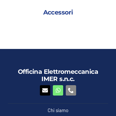
Accessori
Questo
Dettagli
Vedi dettagli
prodotto
ha
più
varianti.
Le
Officina Elettromeccanica
opzioni
IMER s.n.c.
possono
essere
scelte
nella
pagina
del
Chi siamo
prodotto