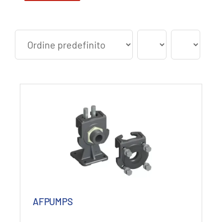
Min
Max
AFPUMPS