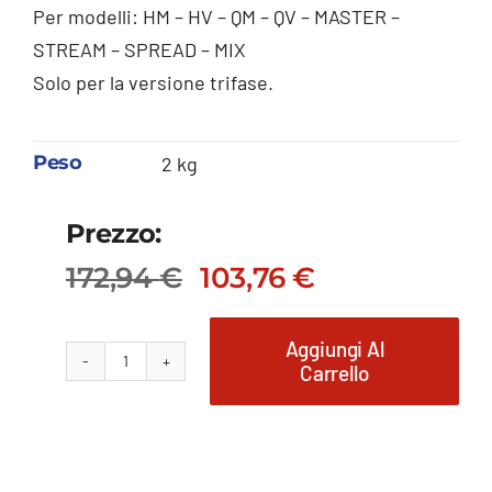
Per modelli: HM – HV – QM – QV – MASTER –
STREAM – SPREAD – MIX
Solo per la versione trifase.
Peso
2 kg
Prezzo:
172,94
€
103,76
€
Il
Il
prezzo
prezzo
originale
attuale
Aggiungi Al
Carrello
KIT
era:
è:
172,94 €.
103,76 €.
M/S
quantità