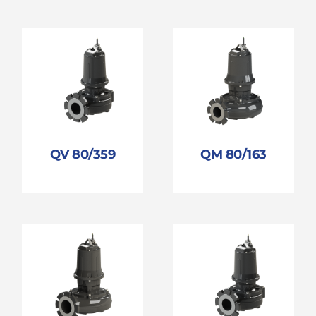
QV 80/359
QM 80/163