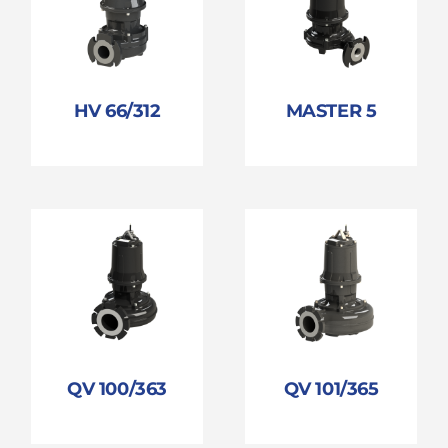
HV 66/312
MASTER 5
QV 100/363
QV 101/365