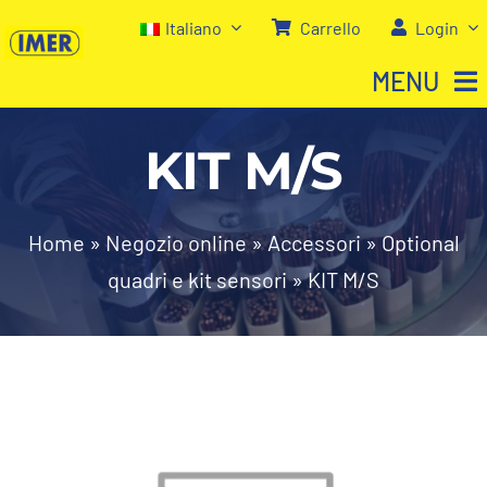
Salta
Italiano
Carrello
Login
al
MENU
contenuto
KIT M/S
Home
Negozio
Home
»
Negozio online
»
Accessori
»
Optional
quadri e kit sensori
»
KIT M/S
Chi siamo
I nostri servizi
Contatti