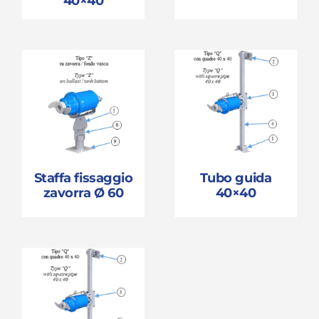
40×40
Staffa fissaggio
Tubo guida
zavorra Ø 60
40×40