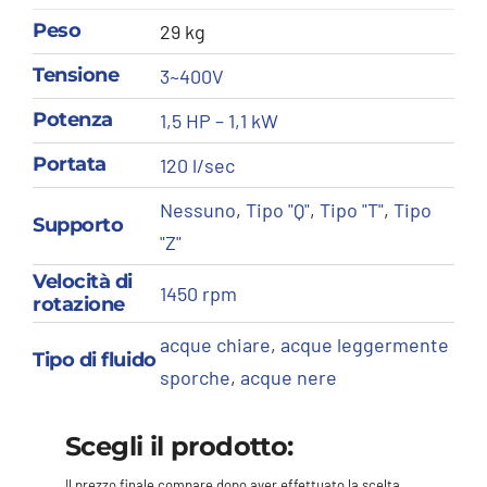
Peso
29 kg
Tensione
3~400V
Potenza
1,5 HP – 1,1 kW
Portata
120 l/sec
Nessuno
,
Tipo "Q"
,
Tipo "T"
,
Tipo
Supporto
"Z"
Velocità di
1450 rpm
rotazione
acque chiare
,
acque leggermente
Tipo di fluido
sporche
,
acque nere
Scegli il prodotto:
Il prezzo finale compare dopo aver effettuato la scelta