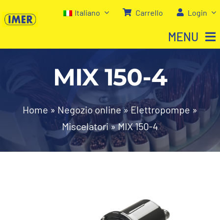
Salta
Italiano
Carrello
Login
al
MENU
contenuto
MIX 150-4
Home
Negozio
Home
»
Negozio online
»
Elettropompe
»
Miscelatori
»
MIX 150-4
Chi siamo
I nostri servizi
Contatti