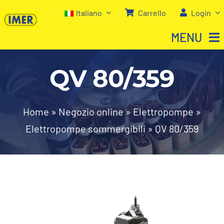
Salta
Italiano
Carrello
Login
al
MENU
contenuto
QV 80/359
Home
Negozio
Home
»
Negozio online
»
Elettropompe
»
Elettropompe sommergibili
»
QV 80/359
Chi siamo
I nostri servizi
Contatti