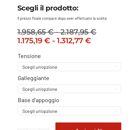
Scegli il prodotto:
Il prezzo finale compare dopo aver effettuato la scelta
1.958,65
€
-
2.187,95
€
Fascia
Il
Fascia
Il
1.175,19
€
-
1.312,77
€
di
prezzo
di
prezzo
prezzo:
originale
prezzo:
attuale
Tensione
da
era:
da
è:
1.958,65 

1.958,65 €
1.175,19 €
1.175,19 €
a
Galleggiante
-
a
-
2.187,95 
2.187,95 €Fascia
1.312,77 €
1.312,77 €

di
di
Base d'appoggio
prezzo:
prezzo:
da
da

1.958,65 €
1.175,19 €
a
a