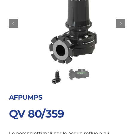
AFPUMPS
QV 80/359
Le pompe ottimali per le acque reflue e gli