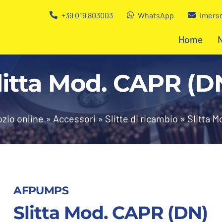
+39 019 803003
WhatsApp
imersn
Home
litta Mod. CAPR (D
zio online
»
Accessori
»
Slitte di ricambio
»
Slitta M
AFPUMPS
Slitta Mod. CAPR (DN)