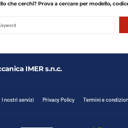
llo che cerchi? Prova a cercare per modello, codice
ccanica IMER s.n.c.
I nostri servizi
Privacy Policy
Termini e condizion