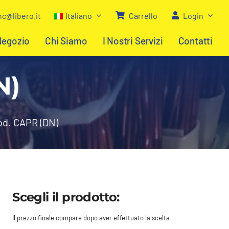
c@libero.it
Italiano
Carrello
Login
Negozio
Chi Siamo
I Nostri Servizi
Contatti
N)
od. CAPR (DN)
Scegli il prodotto:
Il prezzo finale compare dopo aver effettuato la scelta