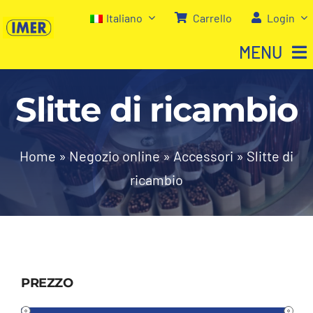
Salta
Italiano
Carrello
Login
al
MENU
contenuto
Slitte di ricambio
Home
Negozio
Home
»
Negozio online
»
Accessori
»
Slitte di
ricambio
Chi siamo
I nostri servizi
Contatti
PREZZO