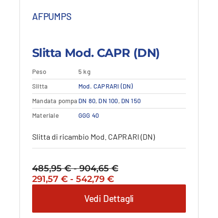
AFPUMPS
Slitta Mod. CAPR (DN)
Peso
5 kg
Questo
Slitta
Dettagli
Mod. CAPRARI (DN)
Vedi dettagli
prodotto
Mandata pompa
DN 80
,
DN 100
,
DN 150
ha
più
Materiale
GGG 40
varianti.
Le
Slitta di ricambio Mod. CAPRARI (DN)
opzioni
possono
essere
485,95
€
-
904,65
€
Fascia
scelte
Il
Fascia
Il
291,57
€
-
542,79
€
di
nella
prezzo
di
prezzo
prezzo:
Vedi Dettagli
pagina
originale
prezzo:
attuale
da
del
era:
da
è:
485,95 €