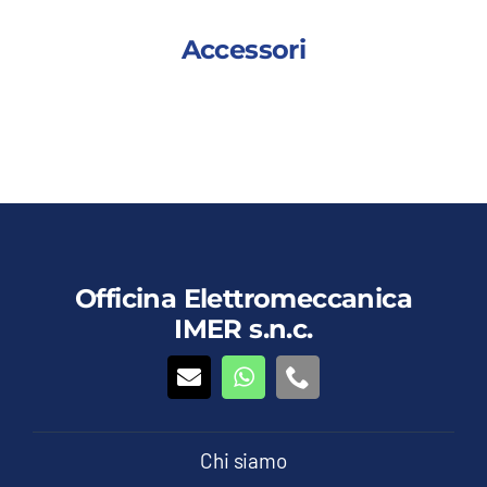
Accessori
Questo
Dettagli
Vedi dettagli
prodotto
ha
più
varianti.
Le
Officina Elettromeccanica
opzioni
IMER s.n.c.
possono
essere
scelte
nella
pagina
del
Chi siamo
prodotto