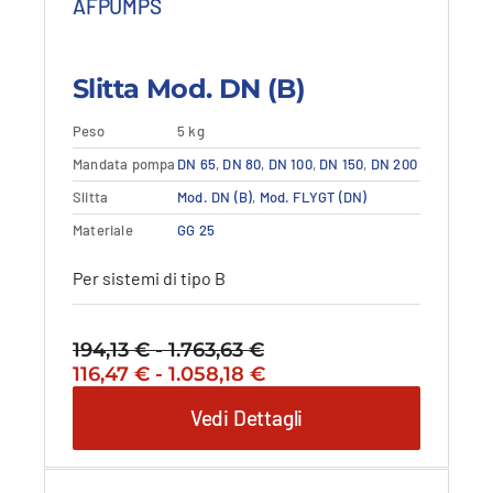
AFPUMPS
Slitta Mod. DN (B)
Peso
5 kg
Questo
Mandata pompa
Dettagli
DN 65
,
DN 80
,
DN 100
,
Vedi dettagli
DN 150
,
DN 200
prodotto
Slitta
Mod. DN (B)
,
Mod. FLYGT (DN)
ha
più
Materiale
GG 25
varianti.
Le
Per sistemi di tipo B
opzioni
possono
essere
194,13
€
-
1.763,63
€
Fascia
scelte
Il
Fascia
Il
116,47
€
-
1.058,18
€
di
nella
prezzo
di
prezzo
prezzo:
Vedi Dettagli
pagina
originale
prezzo:
attuale
da
del
era:
da
è:
194,13 €
prodotto
194,13 €
116,47 €
116,47 €
a