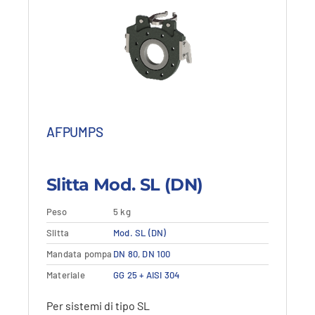
di
di
prezzo:
prezzo:
da
da
104,04 €
62,43 €
a
a
319,74 €.
191,84 €.
AFPUMPS
Slitta Mod. SL (DN)
Peso
5 kg
Questo
Slitta
Dettagli
Mod. SL (DN)
Vedi dettagli
prodotto
Mandata pompa
DN 80
,
DN 100
ha
più
Materiale
GG 25 + AISI 304
varianti.
Le
Per sistemi di tipo SL