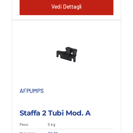
prezzo
prezzo
Vedi Dettagli
originale
attuale
era:
è:
31,72 €.
19,03 €.
AFPUMPS
Staffa 2 Tubi Mod. A
Peso
5 kg
Aggiungi al carrello
Vedi dettagli