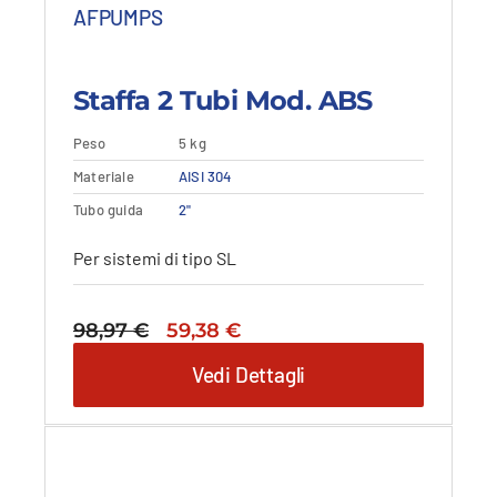
AFPUMPS
Staffa 2 Tubi Mod. ABS
Peso
5 kg
Materiale
Aggiungi al carrello
AISI 304
Vedi dettagli
Tubo guida
2"
Per sistemi di tipo SL
Il
Il
98,97
€
59,38
€
prezzo
prezzo
Vedi Dettagli
originale
attuale
era:
è:
98,97 €.
59,38 €.