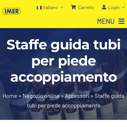
Salta
Italiano
Carrello
Login
al
MENU
contenuto
Staffe guida tubi
Home
per piede
Negozio
accoppiamento
Chi siamo
I nostri servizi
Home
»
Negozio online
»
Accessori
»
Staffe guida
tubi per piede accoppiamento
Contatti