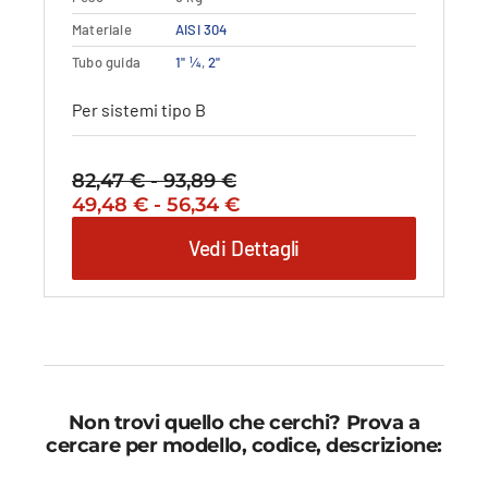
Questo
Materiale
Dettagli
AISI 304
Vedi dettagli
prodotto
Tubo guida
1" ¼
,
2"
ha
più
Per sistemi tipo B
varianti.
Le
opzioni
82,47
€
-
93,89
€
Fascia
possono
Il
Fascia
Il
49,48
€
-
56,34
€
di
essere
prezzo
di
prezzo
prezzo:
scelte
Vedi Dettagli
originale
prezzo:
attuale
da
nella
era:
da
è:
82,47 €
pagina
82,47 €
49,48 €
49,48 €
a
del
-
a
-
93,89 €
prodotto
93,89 €Fascia
56,34 €
56,34 €Fascia
di
di
prezzo:
prezzo:
da
da
Non trovi quello che cerchi? Prova a
82,47 €
49,48 €
cercare per modello, codice, descrizione:
a
a