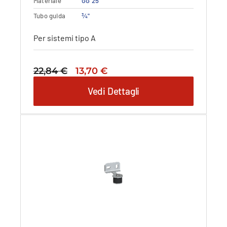
Materiale
GG 25
Tubo guida
¾"
Per sistemi tipo A
Il
Il
22,84
€
13,70
€
prezzo
prezzo
Vedi Dettagli
originale
attuale
era:
è:
22,84 €.
13,70 €.