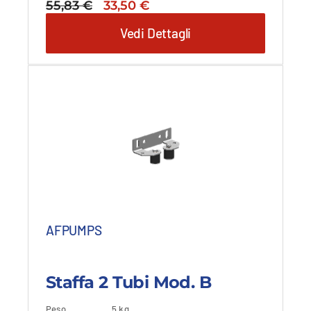
Il
Il
55,83
€
33,50
€
prezzo
prezzo
Vedi Dettagli
originale
attuale
era:
è:
55,83 €.
33,50 €.
AFPUMPS
Staffa 2 Tubi Mod. B
Peso
5 kg