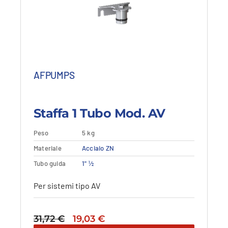
AFPUMPS
Staffa 1 Tubo Mod. AV
Peso
5 kg
Materiale
Aggiungi al carrello
Acciaio ZN
Vedi dettagli
Tubo guida
1" ½
Per sistemi tipo AV
Il
Il
31,72
€
19,03
€