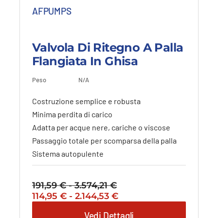
AFPUMPS
Valvola Di Ritegno A Palla
Flangiata In Ghisa
Questo
Peso
N/A
Dettagli
Vedi dettagli
prodotto
ha
Costruzione semplice e robusta
più
Minima perdita di carico
varianti.
Adatta per acque nere, cariche o viscose
Le
opzioni
Passaggio totale per scomparsa della palla
possono
Sistema autopulente
essere
scelte
nella
191,59
€
-
3.574,21
€
Fascia
pagina
Il
Fascia
Il
114,95
€
-
2.144,53
€
di
del
prezzo
di
prezzo
prezzo:
Vedi Dettagli
prodotto
originale
prezzo:
attuale
da