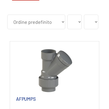
Min
Max
AFPUMPS