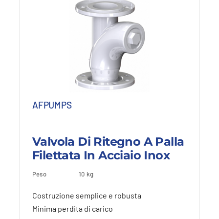
515,13 €
515,13 €Fascia
309,08 €
309,08 €Fascia
di
di
prezzo:
prezzo:
da
da
76,13 €
45,68 €
a
a
515,13 €.
309,08 €.
AFPUMPS
Valvola Di Ritegno A Palla
Filettata In Acciaio Inox
Questo
Peso
10 kg
Dettagli
Vedi dettagli
prodotto
ha
Costruzione semplice e robusta
più
Minima perdita di carico
varianti.