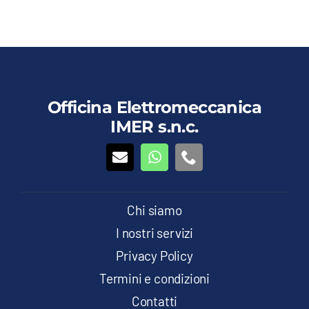
Questo
Dettagli
Vedi dettagli
prodotto
ha
più
varianti.
Le
Officina Elettromeccanica
opzioni
IMER s.n.c.
possono
essere
scelte
nella
pagina
del
Chi siamo
prodotto
I nostri servizi
Privacy Policy
Termini e condizioni
Contatti