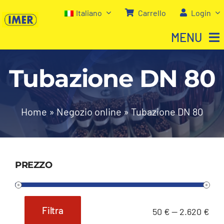
Salta
Italiano
Carrello
Login
al
MENU
contenuto
Tubazione DN 80
Home
Negozio
Home
»
Negozio online
»
Tubazione DN 80
Chi siamo
PREZZO
I nostri servizi
Contatti
Filtra
50 €
—
2.620 €
Prezzo
Prezzo