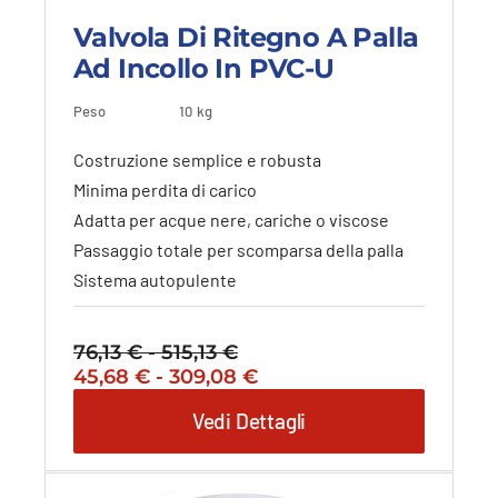
Valvola Di Ritegno A Palla
Ad Incollo In PVC-U
Questo
Peso
10 kg
Dettagli
Vedi dettagli
prodotto
ha
Costruzione semplice e robusta
più
Minima perdita di carico
varianti.
Adatta per acque nere, cariche o viscose
Le
opzioni
Passaggio totale per scomparsa della palla
possono
Sistema autopulente
essere
scelte
nella
76,13
€
-
515,13
€
Fascia
pagina
Il
Fascia
Il
45,68
€
-
309,08
di
€
del
prezzo
di
prezzo
prezzo:
Vedi Dettagli
prodotto
originale
prezzo:
attuale
da
era:
da
è:
76,13 €
76,13 €
45,68 €
45,68 €
a
-
a
-